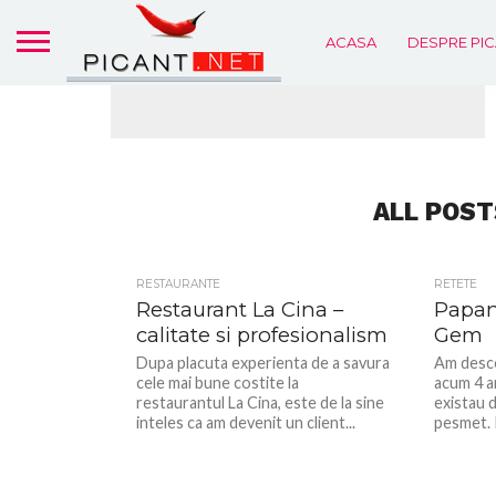
ACASA
DESPRE PIC
ALL POST
RESTAURANTE
RETETE
Restaurant La Cina –
Papan
calitate si profesionalism
Gem
Dupa placuta experienta de a savura
Am descop
cele mai bune costite la
acum 4 a
restaurantul La Cina, este de la sine
existau d
inteles ca am devenit un client...
pesmet. 