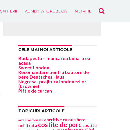
ICANTERII
ALIMENTATIE PUBLICA
NUTRITIE
EVENIMENTE
CELE MAI NOI ARTICOLE
Budapesta – mancarea buna la ea
acasa
Sweet London
Recomandare pentru bautorii de
bere:Deutsches Haus
a
Negresa- prajitura londonezilor
(brownie)
Piftie de curcan
t
TOPICURI ARTICOLE
aperitive cu oua
bere
acte si autorizatii
costite de porc
nefiltrata
costite