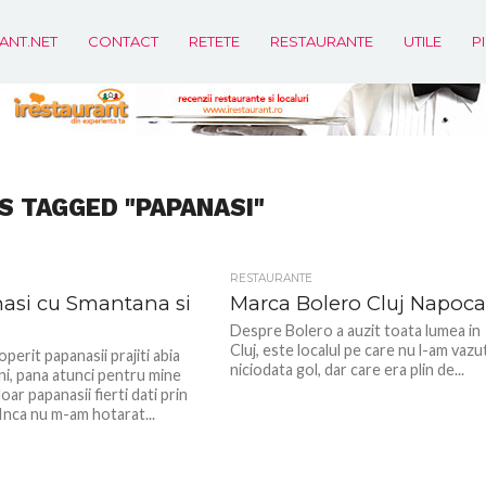
ANT.NET
CONTACT
RETETE
RESTAURANTE
UTILE
P
S TAGGED "PAPANASI"
RESTAURANTE
asi cu Smantana si
Marca Bolero Cluj Napoc
Despre Bolero a auzit toata lumea in
Cluj, este localul pe care nu l-am vazu
erit papanasii prajiti abia
niciodata gol, dar care era plin de...
ni, pana atunci pentru mine
oar papanasii fierti dati prin
Inca nu m-am hotarat...