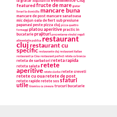
evenimente Cluj
la gratar
degustare vin
fructe de mare
featured
gratar
mancare buna
livrari la domiciliu
mancare de post
mancare sanatoasa
mic dejun
oala de fiert sub presiune
papanasi
peste
pizza cluj
pizza quattro
platou aperitive
practic in
formaggi
prajituri
bucatarie
prezentarea vinului
reguli
restaurant
alimentatie publica
cluj
restaurant cu
specific
restaurante cluj
restaurant italian
restaurant La Cina
restaurant perfect
reteta cu branza
reteta rapida
reteta de sarbatori
retete
reteta salata
aperitive
retete creveti
retete ciorbe
retete cu oua
retete de post
sfaturi
retete rapide
retete sos
utile
trucuri bucatarie
tiramisu cu zmeura