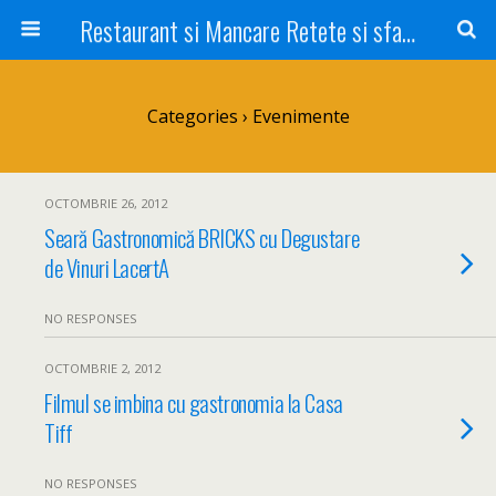
Restaurant si Mancare Retete si sfaturi Picant bun si rapid
Categories ›
Evenimente
OCTOMBRIE 26, 2012
Seară Gastronomică BRICKS cu Degustare
de Vinuri LacertA
NO RESPONSES
OCTOMBRIE 2, 2012
Filmul se imbina cu gastronomia la Casa
Tiff
NO RESPONSES