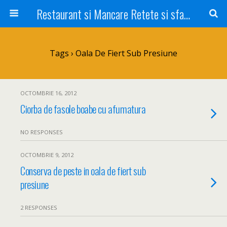
Restaurant si Mancare Retete si sfaturi Picant bun si rapid
Tags › Oala De Fiert Sub Presiune
OCTOMBRIE 16, 2012
Ciorba de fasole boabe cu afumatura
NO RESPONSES
OCTOMBRIE 9, 2012
Conserva de peste in oala de fiert sub
presiune
2 RESPONSES