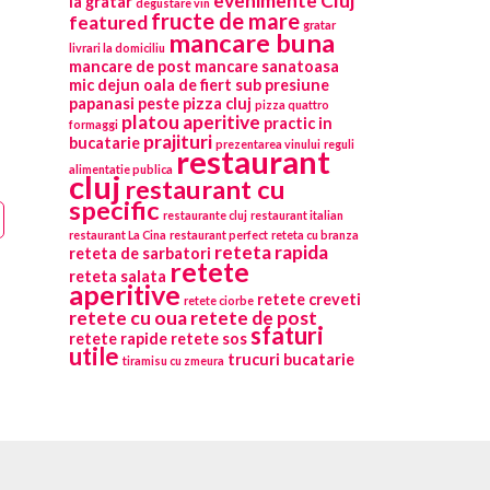
evenimente Cluj
la gratar
degustare vin
fructe de mare
featured
gratar
mancare buna
livrari la domiciliu
mancare de post
mancare sanatoasa
mic dejun
oala de fiert sub presiune
papanasi
peste
pizza cluj
pizza quattro
platou aperitive
practic in
formaggi
prajituri
bucatarie
prezentarea vinului
reguli
restaurant
alimentatie publica
cluj
restaurant cu
specific
restaurante cluj
restaurant italian
restaurant La Cina
restaurant perfect
reteta cu branza
reteta rapida
reteta de sarbatori
retete
reteta salata
aperitive
retete creveti
retete ciorbe
retete cu oua
retete de post
sfaturi
retete rapide
retete sos
utile
trucuri bucatarie
tiramisu cu zmeura