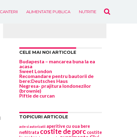
ICANTERII
ALIMENTATIE PUBLICA
NUTRITIE
EVENIMENTE
CELE MAI NOI ARTICOLE
Budapesta – mancarea buna la ea
acasa
Sweet London
Recomandare pentru bautorii de
bere:Deutsches Haus
Negresa- prajitura londonezilor
(brownie)
Piftie de curcan
TOPICURI ARTICOLE
l
aperitive cu oua
bere
acte si autorizatii
costite de porc
nefiltrata
costite