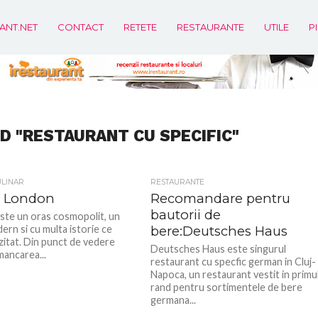
ANT.NET
CONTACT
RETETE
RESTAURANTE
UTILE
P
D "RESTAURANT CU SPECIFIC"
ULINAR
RESTAURANTE
 London
Recomandare pentru
bautorii de
ste un oras cosmopolit, un
ern si cu multa istorie ce
bere:Deutsches Haus
zitat. Din punct de vedere
Deutsches Haus este singurul
 mancarea...
restaurant cu specfic german in Cluj-
Napoca, un restaurant vestit in primu
rand pentru sortimentele de bere
germana...