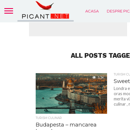
ACASA
DESPRE PIC
ALL POSTS TAGGE
TURISM C
5.3K
Sweet
Londra e
oras mod
merita vi
culinar ,
TURISM CULINAR
Budapesta – mancarea