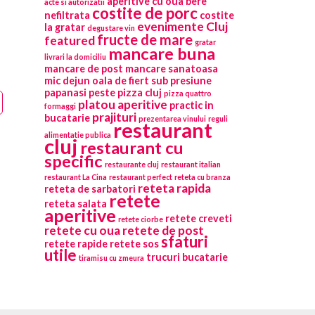
aperitive cu oua
bere
acte si autorizatii
costite de porc
nefiltrata
costite
evenimente Cluj
la gratar
degustare vin
fructe de mare
featured
gratar
mancare buna
livrari la domiciliu
mancare de post
mancare sanatoasa
mic dejun
oala de fiert sub presiune
papanasi
peste
pizza cluj
pizza quattro
platou aperitive
practic in
formaggi
prajituri
bucatarie
prezentarea vinului
reguli
restaurant
alimentatie publica
cluj
restaurant cu
specific
restaurante cluj
restaurant italian
restaurant La Cina
restaurant perfect
reteta cu branza
reteta rapida
reteta de sarbatori
retete
reteta salata
aperitive
retete creveti
retete ciorbe
retete cu oua
retete de post
sfaturi
retete rapide
retete sos
utile
trucuri bucatarie
tiramisu cu zmeura