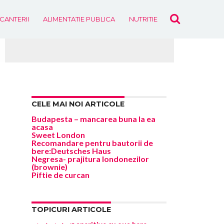
ICANTERII
ALIMENTATIE PUBLICA
NUTRITIE
EVENIMENTE
s
.5K
CELE MAI NOI ARTICOLE
Budapesta – mancarea buna la ea
acasa
Sweet London
Recomandare pentru bautorii de
bere:Deutsches Haus
Negresa- prajitura londonezilor
(brownie)
Piftie de curcan
TOPICURI ARTICOLE