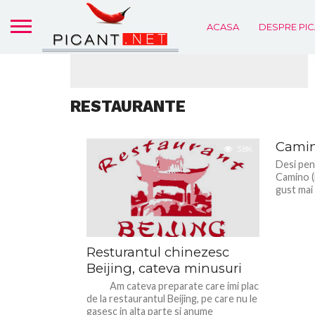
ACASA
DESPRE PIC
Recomandare pentru
Haus
RESTAURANTE
Camin
3.8K
Desi pen
Camino (m
gust mai 
Resturantul chinezesc
Beijing, cateva minusuri
Am cateva preparate care imi plac
de la restaurantul Beijing, pe care nu le
gasesc in alta parte si anume