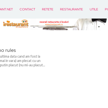
ANT.NET
CONTACT
RETETE
RESTAURANTE
UTILE
P
 bautorii de bere:Deutsche
4
o rules
ultima data cand am fost la
ai in vara) am plecat cu un
putin placut (nu mi-au placut...