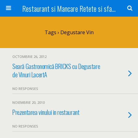
Restaurant si Mancare Retete si sfaturi Picant bun si rapid
Tags › Degustare Vin
OCTOMBRIE 26, 2012
Seară Gastronomică BRICKS cu Degustare
de Vinuri LacertA
NO RESPONSES
NOIEMBRIE 20, 2010
Prezentarea vinului in restaurant
NO RESPONSES