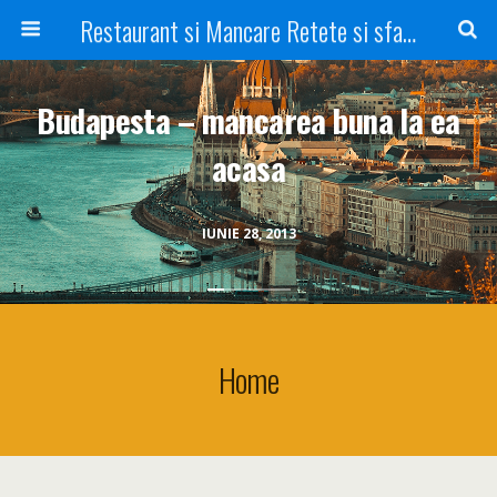
Restaurant si Mancare Retete si sfaturi Picant bun si rapid
Budapesta – mancarea buna la ea
acasa
IUNIE 28, 2013
Home