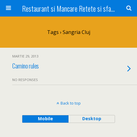
Restaurant si Mancare Retete si sfaturi Picant bun si rapid
Tags › Sangria Cluj
MARTIE 29, 2013
Camino rules
NO RESPONSES
Back to top
Mobile
Desktop