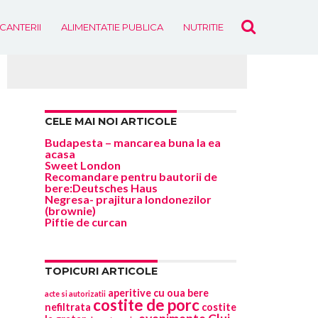
ICANTERII
ALIMENTATIE PUBLICA
NUTRITIE
EVENIMENTE
CELE MAI NOI ARTICOLE
Budapesta – mancarea buna la ea
acasa
Sweet London
Recomandare pentru bautorii de
bere:Deutsches Haus
Negresa- prajitura londonezilor
(brownie)
Piftie de curcan
TOPICURI ARTICOLE
aperitive cu oua
bere
acte si autorizatii
costite de porc
nefiltrata
costite