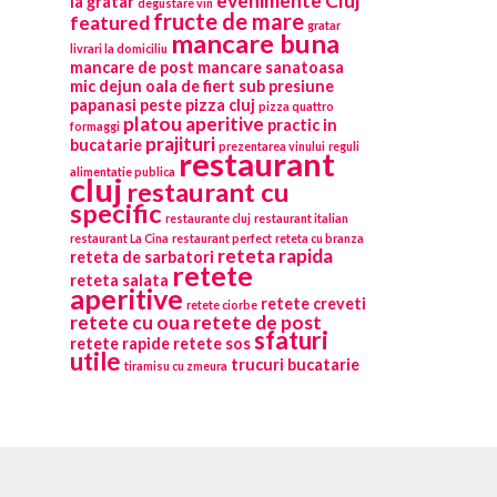
evenimente Cluj
la gratar
degustare vin
fructe de mare
featured
gratar
mancare buna
livrari la domiciliu
mancare de post
mancare sanatoasa
mic dejun
oala de fiert sub presiune
papanasi
peste
pizza cluj
pizza quattro
platou aperitive
practic in
formaggi
prajituri
bucatarie
prezentarea vinului
reguli
restaurant
alimentatie publica
cluj
restaurant cu
specific
restaurante cluj
restaurant italian
restaurant La Cina
restaurant perfect
reteta cu branza
reteta rapida
reteta de sarbatori
retete
reteta salata
aperitive
retete creveti
retete ciorbe
retete cu oua
retete de post
sfaturi
retete rapide
retete sos
utile
trucuri bucatarie
tiramisu cu zmeura