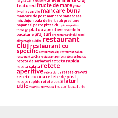
evenimente Cluj
la gratar
degustare vin
fructe de mare
featured
gratar
mancare buna
livrari la domiciliu
mancare de post
mancare sanatoasa
mic dejun
oala de fiert sub presiune
papanasi
peste
pizza cluj
pizza quattro
platou aperitive
practic in
formaggi
prajituri
bucatarie
prezentarea vinului
reguli
restaurant
alimentatie publica
cluj
restaurant cu
specific
restaurante cluj
restaurant italian
restaurant La Cina
restaurant perfect
reteta cu branza
reteta rapida
reteta de sarbatori
retete
reteta salata
aperitive
retete creveti
retete ciorbe
retete cu oua
retete de post
sfaturi
retete rapide
retete sos
utile
trucuri bucatarie
tiramisu cu zmeura