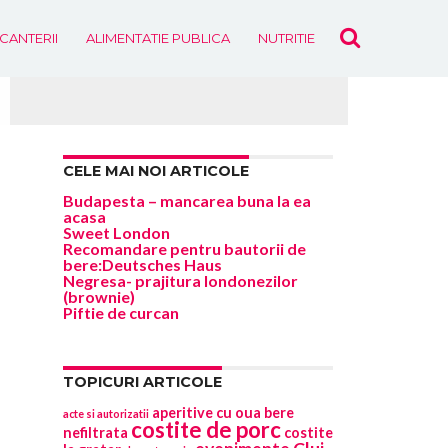
ICANTERII
ALIMENTATIE PUBLICA
NUTRITIE
EVENIMENTE
CELE MAI NOI ARTICOLE
Budapesta – mancarea buna la ea
acasa
Sweet London
Recomandare pentru bautorii de
bere:Deutsches Haus
Negresa- prajitura londonezilor
(brownie)
Piftie de curcan
TOPICURI ARTICOLE
aperitive cu oua
bere
acte si autorizatii
costite de porc
nefiltrata
costite