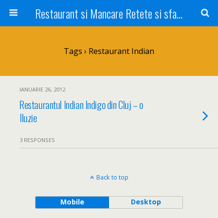
Restaurant si Mancare Retete si sfaturi Picant bun si rapid
Tags › Restaurant Indian
IANUARIE 26, 2012
Restaurantul Indian Indigo din Cluj – o
Iluzie
3 RESPONSES
Back to top
Mobile
Desktop