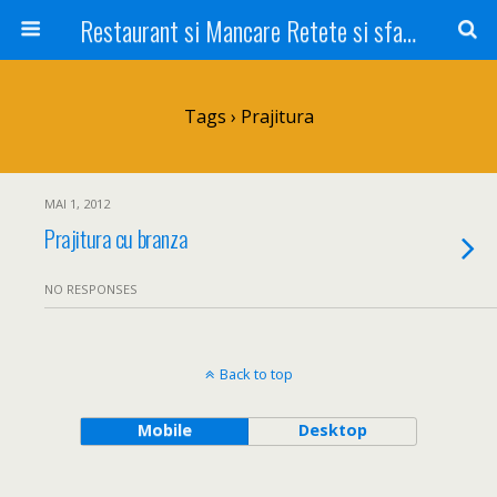
Restaurant si Mancare Retete si sfaturi Picant bun si rapid
Tags › Prajitura
MAI 1, 2012
Prajitura cu branza
NO RESPONSES
Back to top
Mobile
Desktop