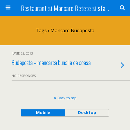
Restaurant si Mancare Retete si sfaturi Picant bun si rapid
Tags › Mancare Budapesta
IUNIE 28, 2013
Budapesta – mancarea buna la ea acasa
NO RESPONSES
Back to top
Mobile
Desktop