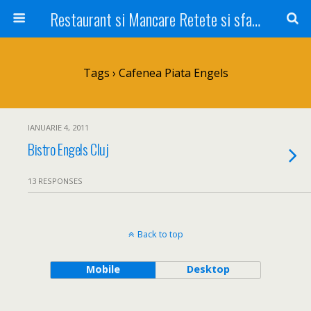
Restaurant si Mancare Retete si sfaturi Picant bun si rapid
Tags › Cafenea Piata Engels
IANUARIE 4, 2011
Bistro Engels Cluj
13 RESPONSES
Back to top
Mobile
Desktop