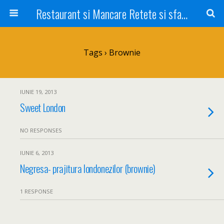
Restaurant si Mancare Retete si sfaturi Picant bun si rapid
Tags › Brownie
IUNIE 19, 2013
Sweet London
NO RESPONSES
IUNIE 6, 2013
Negresa- prajitura londonezilor (brownie)
1 RESPONSE