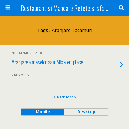
Restaurant si Mancare Retete si sfaturi Picant bun si rapid
Tags › Aranjare Tacamuri
NOIEMBRIE 20, 2010
Aranjarea meselor sau Mise-en-place
2 RESPONSES
Back to top
Mobile
Desktop