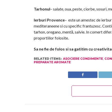
Tarhonul
– salate, oua, peste, ciorbe, sosuri, m
Ierburi Provence
– este un amestec de ierbur
mediteraneene si cu specific frantuzesc. Contin
tarhon, oregano, mentă, salvie. In comert difer
proportiilor folosite.
Sa ne fie de folos si sa gatitim cu creativit
RELATED ITEMS:
ASOCIERE CONDIMENTE
,
CON
PREPARATE AROMATE