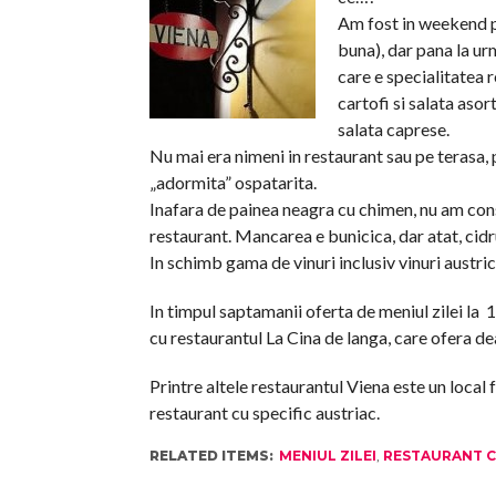
Am fost in weekend p
buna), dar pana la ur
care e specialitatea 
cartofi si salata aso
salata caprese.
Nu mai era nimeni in restaurant sau pe terasa, p
„adormita” ospatarita.
Inafara de painea neagra cu chimen, nu am const
restaurant. Mancarea e bunicica, dar atat, cidr
In schimb gama de vinuri inclusiv vinuri austric
In timpul saptamanii oferta de meniul zilei la 1
cu restaurantul La Cina de langa, care ofera d
Printre altele restaurantul Viena este un local 
restaurant cu specific austriac.
RELATED ITEMS:
MENIUL ZILEI
,
RESTAURANT C