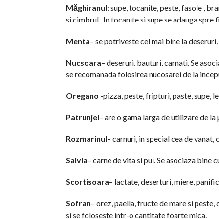
Măghiranu
l: supe, tocanite, peste, fasole , b
si cimbrul. In tocanite si supe se adauga spre fi
Menta
– se potriveste cel mai bine la deseruri
Nucsoara
– deseruri, bauturi, carnati. Se asoc
se recomanada folosirea nucosarei de la incep
Oregano
-pizza, peste, fripturi, paste, supe,
Patrunjel
– are o gama larga de utilizare de la
Rozmarinul
– carnuri, in special cea de vanat,
Salvia
– carne de vita si pui. Se asociaza bine 
Scortisoara
– lactate, deserturi, miere, panifi
Sofran
– orez, paella, fructe de mare si peste,
si se foloseste intr-o cantitate foarte mica.