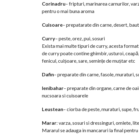
Corinadru
– fripturi, marinarea carnurilor, varz
pentru o mai buna aroma
Cuisoare
– prepatarate din carne, desert, baut
Curry
– peste, orez, pui, sosuri
Exista mai multe tipuri de curry, acesta format
de curry poate contine ghimbir, usturoi, ceapă
fenicul, cuișoare, sare, semințe de muștar etc
Dafin
– preparate din carne, fasole, muraturi, s
Ienibahar
– preparate din organe, carne de oaie
nucsoara si cuisoarele
Leustean
– ciorba de peste, muraturi, supe, fr
Marar
: varza, sosuri si dressinguri, omlete, lite
Mararul se adauga in mancaruri la final pentru 