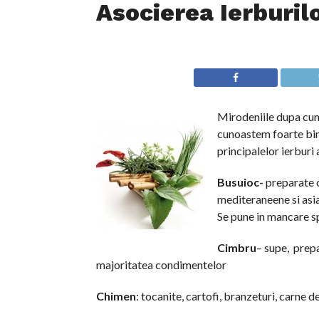
Asocierea Ierburil
Mirodeniile dupa cum 
cunoastem foarte bine
principalelor ierburi
Busuioc-
preparate c
mediteraneene si asia
Se pune in mancare sp
Cimbru
– supe, prepa
majoritatea condimentelor
Chimen
: tocanite, cartofi, branzeturi, carne de