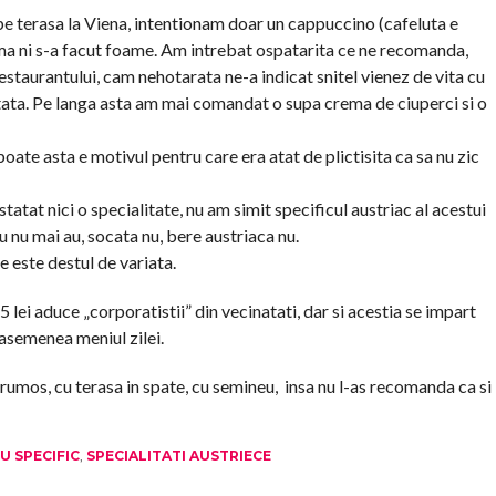
e terasa la Viena, intentionam doar un cappuccino (cafeluta e
ma ni s-a facut foame. Am intrebat ospatarita ce ne recomanda,
restaurantului, cam nehotarata ne-a indicat snitel vienez de vita cu
rtata. Pe langa asta am mai comandat o supa crema de ciuperci si o
oate asta e motivul pentru care era atat de plictisita ca sa nu zic
atat nici o specialitate, nu am simit specificul austriac al acestui
u nu mai au, socata nu, bere austriaca nu.
e este destul de variata.
5 lei aduce „corporatistii” din vecinatati, dar si acestia se impart
easemenea meniul zilei.
frumos, cu terasa in spate, cu semineu, insa nu l-as recomanda ca si
U SPECIFIC
,
SPECIALITATI AUSTRIECE