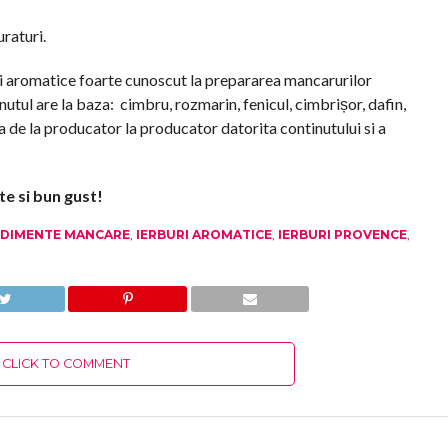
uraturi.
i aromatice foarte cunoscut la prepararea mancarurilor
utul are la baza: cimbru, rozmarin, fenicul, cimbrișor, dafin,
a de la producator la producator datorita continutului si a
ate si bun gust!
DIMENTE MANCARE
,
IERBURI AROMATICE
,
IERBURI PROVENCE
,
CLICK TO COMMENT