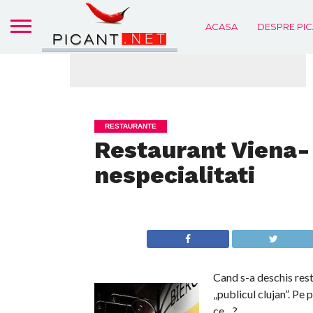
ACASA
DESPRE PIC
RESTAURANTE
Restaurant Viena- 
nespecialitati
Cand s-a deschis rest
„publicul clujan”. Pe 
ce…?