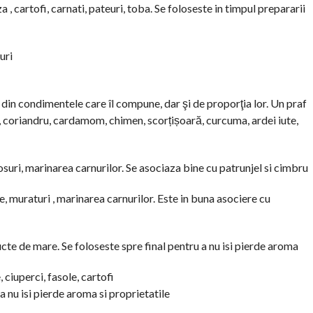
a , cartofi, carnati, pateuri, toba. Se foloseste in timpul prepararii
uri
 din condimentele care îl compune, dar şi de proporţia lor. Un praf
, coriandru, cardamom, chimen, scorțișoară, curcuma, ardei iute,
osuri, marinarea carnurilor. Se asociaza bine cu patrunjel si cimbru
, muraturi , marinarea carnurilor. Este in buna asociere cu
ucte de mare. Se foloseste spre final pentru a nu isi pierde aroma
, ciuperci, fasole, cartofi
a nu isi pierde aroma si proprietatile