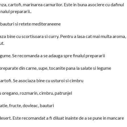
ranza, cartofi, marinarea carnurilor. Este in buna asociere cu dafinul
nalul prepararii..
, bauturi si retete mediteraneene
iaza bine cu scortisoara si curry. Pentru a lasa cat mai multa aroma,
ut.
 legume. Se recomanda a se adauga spre finalul prepararii
 preparate din carne, supe, tocanite pana la salate si legume
 cartofi. Se asociaza bine cu usturoi si cimbru
cu oregano, rozmarin, cimbru, patrunjel
catie, fructe, dovleac, bauturi
 desert. Este recomandat a fi diluat inainte de a se pune in mancare