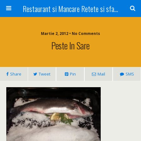
Restaurant si Mancare Retete si sfaturi Picant bun si rapid
Martie 2, 2012 • No Comments
Peste In Sare
Share
Tweet
Pin
Mail
SMS