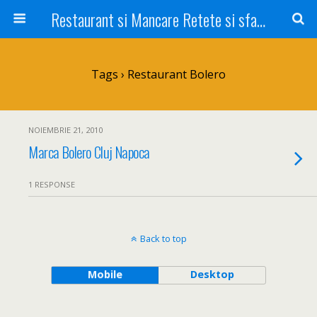
Restaurant si Mancare Retete si sfaturi Picant bun si rapid
Tags › Restaurant Bolero
NOIEMBRIE 21, 2010
Marca Bolero Cluj Napoca
1 RESPONSE
Back to top
Mobile
Desktop