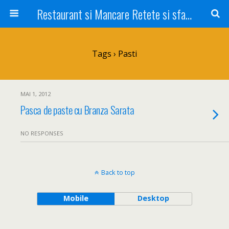
Restaurant si Mancare Retete si sfaturi Picant bun si rapid
Tags › Pasti
MAI 1, 2012
Pasca de paste cu Branza Sarata
NO RESPONSES
Back to top
Mobile
Desktop