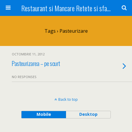
Restaurant si Mancare Retete si sfaturi Picant bun si rapid
Tags › Pasteurizare
OCTOMBRIE 11, 2012
Pasteurizarea – pe scurt
NO RESPONSES
Back to top
Mobile
Desktop