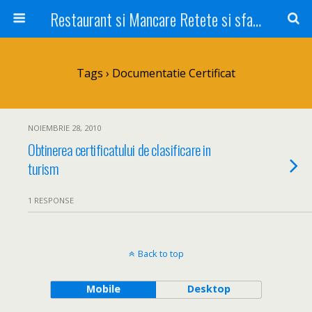
Restaurant si Mancare Retete si sfaturi Picant bun si rapid
Tags › Documentatie Certificat
NOIEMBRIE 28, 2010
Obtinerea certificatului de clasificare in
turism
1 RESPONSE
Back to top
Mobile
Desktop