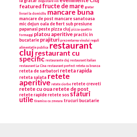
evenimente Cluj
la gratar
degustare vin
fructe de mare
featured
gratar
mancare buna
livrari la domiciliu
mancare de post
mancare sanatoasa
mic dejun
oala de fiert sub presiune
papanasi
peste
pizza cluj
pizza quattro
platou aperitive
practic in
formaggi
prajituri
bucatarie
prezentarea vinului
reguli
restaurant
alimentatie publica
cluj
restaurant cu
specific
restaurante cluj
restaurant italian
restaurant La Cina
restaurant perfect
reteta cu branza
reteta rapida
reteta de sarbatori
retete
reteta salata
aperitive
retete creveti
retete ciorbe
retete cu oua
retete de post
sfaturi
retete rapide
retete sos
utile
trucuri bucatarie
tiramisu cu zmeura