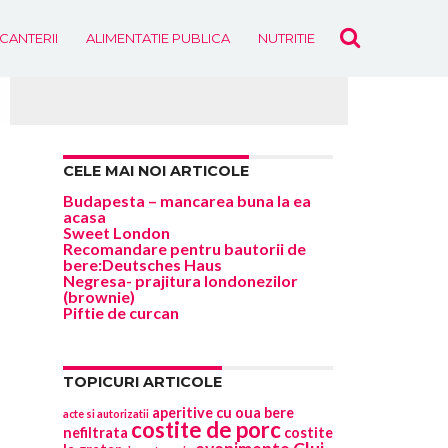
ICANTERII
ALIMENTATIE PUBLICA
NUTRITIE
EVENIMENTE
CELE MAI NOI ARTICOLE
Budapesta – mancarea buna la ea
acasa
Sweet London
Recomandare pentru bautorii de
bere:Deutsches Haus
Negresa- prajitura londonezilor
(brownie)
Piftie de curcan
TOPICURI ARTICOLE
aperitive cu oua
bere
acte si autorizatii
costite de porc
nefiltrata
costite