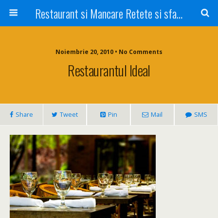
Restaurant si Mancare Retete si sfaturi Picant bun si rapid
Noiembrie 20, 2010 • No Comments
Restaurantul Ideal
Share
Tweet
Pin
Mail
SMS