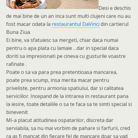
Desi e deschis
de mai bine de un an inca sunt multi clujeni care nu au
fost macar odata la
restaurantul DaVinci
din cartierul
Buna Ziua.
Ei bine, va sfatuiesc sa mergeti, chiar daca numai
pentru o apa plata cu lamaie …dar in special daca
doriti sa impresionati pe cineva cu gusturile voastre
rafinate .
Poate o sa va para prea pretentioasa mancarea,
poate prea scump, insa merita macar pentru
priveliste, pentru armonia spatiului, dar si calitatea
serviciilor. Incepand de la intrarea in restaurant pana
la iesire, toate detaliile o sa te faca sa te simti special si
binevenit.
Mi-a placut atitudinea ospatarilor, discreta dar
serviabila, sa nu mai vorbim de pahare si farfurii, cred
ca as fi mancat din fiecare fel de mancare doar sa vad