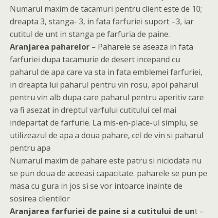
Numarul maxim de tacamuri pentru client este de 10;
dreapta 3, stanga- 3, in fata farfuriei suport –3, iar
cutitul de unt in stanga pe farfuria de paine.
Aranjarea paharelor
– Paharele se aseaza in fata
farfuriei dupa tacamurie de desert incepand cu
paharul de apa care va sta in fata emblemei farfuriei,
in dreapta lui paharul pentru vin rosu, apoi paharul
pentru vin alb dupa care paharul pentru aperitiv care
va fi asezat in dreptul varfului cutitului cel mai
indepartat de farfurie. La mis-en-place-ul simplu, se
utilizeazul de apa a doua pahare, cel de vin si paharul
pentru apa
Numarul maxim de pahare este patru si niciodata nu
se pun doua de aceeasi capacitate. paharele se pun pe
masa cu gura in jos si se vor intoarce inainte de
sosirea clientilor
Aranjarea farfuriei de paine si a cutitului de un
t –