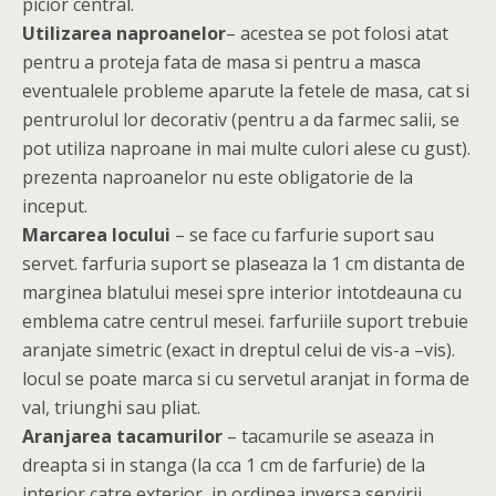
picior central.
Utilizarea naproanelor
– acestea se pot folosi atat
pentru a proteja fata de masa si pentru a masca
eventualele probleme aparute la fetele de masa, cat si
pentrurolul lor decorativ (pentru a da farmec salii, se
pot utiliza naproane in mai multe culori alese cu gust).
prezenta naproanelor nu este obligatorie de la
inceput.
Marcarea locului
– se face cu farfurie suport sau
servet. farfuria suport se plaseaza la 1 cm distanta de
marginea blatului mesei spre interior intotdeauna cu
emblema catre centrul mesei. farfuriile suport trebuie
aranjate simetric (exact in dreptul celui de vis-a –vis).
locul se poate marca si cu servetul aranjat in forma de
val, triunghi sau pliat.
Aranjarea tacamurilor
– tacamurile se aseaza in
dreapta si in stanga (la cca 1 cm de farfurie) de la
interior catre exterior, in ordinea inversa servirii