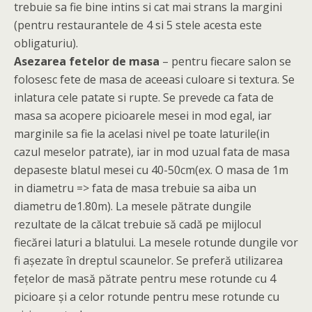
trebuie sa fie bine intins si cat mai strans la margini
(pentru restaurantele de 4 si 5 stele acesta este
obligaturiu).
Asezarea fetelor de masa
– pentru fiecare salon se
folosesc fete de masa de aceeasi culoare si textura. Se
inlatura cele patate si rupte. Se prevede ca fata de
masa sa acopere picioarele mesei in mod egal, iar
marginile sa fie la acelasi nivel pe toate laturile(in
cazul meselor patrate), iar in mod uzual fata de masa
depaseste blatul mesei cu 40-50cm(ex. O masa de 1m
in diametru => fata de masa trebuie sa aiba un
diametru de1.80m). La mesele pătrate dungile
rezultate de la călcat trebuie să cadă pe mijlocul
fiecărei laturi a blatului. La mesele rotunde dungile vor
fi aşezate în dreptul scaunelor. Se preferă utilizarea
feţelor de masă pătrate pentru mese rotunde cu 4
picioare şi a celor rotunde pentru mese rotunde cu