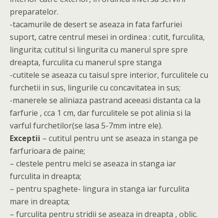
preparatelor.
-tacamurile de desert se aseaza in fata farfuriei
suport, catre centrul mesei in ordinea : cutit, furculita,
lingurita; cutitul si lingurita cu manerul spre spre
dreapta, furculita cu manerul spre stanga
-cutitele se aseaza cu taisul spre interior, furculitele cu
furchetii in sus, lingurile cu concavitatea in sus;
-manerele se aliniaza pastrand aceeasi distanta ca la
farfurie , cca 1 cm, dar furculitele se pot alinia si la
varful furchetilor(se lasa 5-7mm intre ele).
Exceptii
– cutitul pentru unt se aseaza in stanga pe
farfurioara de paine;
– clestele pentru melci se aseaza in stanga iar
furculita in dreapta;
– pentru spaghete- lingura in stanga iar furculita
mare in dreapta;
– furculita pentru stridii se aseaza in dreapta , oblic.