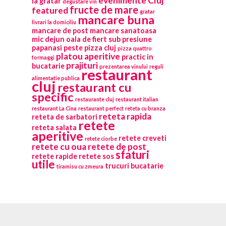
evenimente Cluj
la gratar
degustare vin
fructe de mare
featured
gratar
mancare buna
livrari la domiciliu
mancare de post
mancare sanatoasa
mic dejun
oala de fiert sub presiune
papanasi
peste
pizza cluj
pizza quattro
platou aperitive
practic in
formaggi
prajituri
bucatarie
prezentarea vinului
reguli
restaurant
alimentatie publica
cluj
restaurant cu
specific
restaurante cluj
restaurant italian
restaurant La Cina
restaurant perfect
reteta cu branza
reteta rapida
reteta de sarbatori
retete
reteta salata
aperitive
retete creveti
retete ciorbe
retete cu oua
retete de post
sfaturi
retete rapide
retete sos
utile
trucuri bucatarie
tiramisu cu zmeura