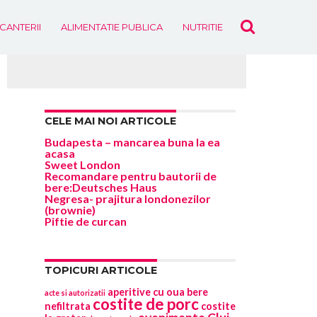
ICANTERII
ALIMENTATIE PUBLICA
NUTRITIE
EVENIMENTE
CELE MAI NOI ARTICOLE
Budapesta – mancarea buna la ea
acasa
Sweet London
Recomandare pentru bautorii de
bere:Deutsches Haus
Negresa- prajitura londonezilor
(brownie)
Piftie de curcan
TOPICURI ARTICOLE
aperitive cu oua
bere
acte si autorizatii
costite de porc
nefiltrata
costite