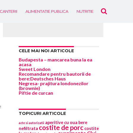
ICANTERII
ALIMENTATIE PUBLICA
NUTRITIE
EVENIMENTE
CELE MAI NOI ARTICOLE
Budapesta – mancarea buna la ea
acasa
Sweet London
Recomandare pentru bautorii de
bere:Deutsches Haus
Negresa- prajitura londonezilor
(brownie)
Piftie de curcan
e
TOPICURI ARTICOLE
aperitive cu oua
bere
acte si autorizatii
costite de porc
nefiltrata
costite