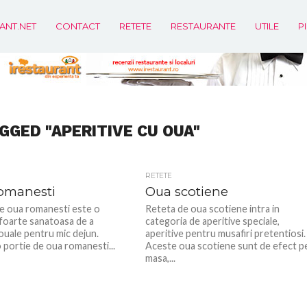
ANT.NET
CONTACT
RETETE
RESTAURANTE
UTILE
P
GGED "APERITIVE CU OUA"
RETETE
omanesti
Oua scotiene
e oua romanesti este o
Reteta de oua scotiene intra in
 foarte sanatoasa de a
categoria de aperitive speciale,
ouale pentru mic dejun.
aperitive pentru musafiri pretentiosi.
 portie de oua romanesti...
Aceste oua scotiene sunt de efect p
masa,...