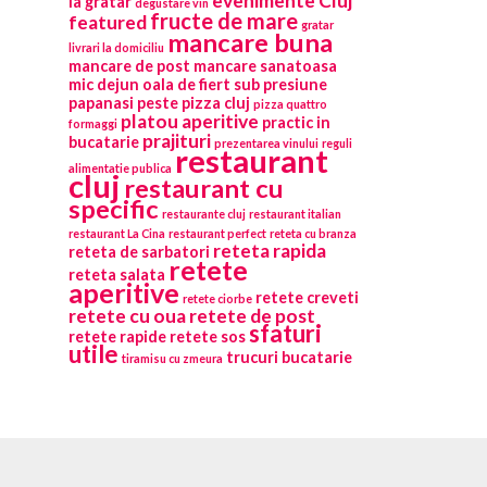
evenimente Cluj
la gratar
degustare vin
fructe de mare
featured
gratar
mancare buna
livrari la domiciliu
mancare de post
mancare sanatoasa
mic dejun
oala de fiert sub presiune
papanasi
peste
pizza cluj
pizza quattro
platou aperitive
practic in
formaggi
prajituri
bucatarie
prezentarea vinului
reguli
restaurant
alimentatie publica
cluj
restaurant cu
specific
restaurante cluj
restaurant italian
restaurant La Cina
restaurant perfect
reteta cu branza
reteta rapida
reteta de sarbatori
retete
reteta salata
aperitive
retete creveti
retete ciorbe
retete cu oua
retete de post
sfaturi
retete rapide
retete sos
utile
trucuri bucatarie
tiramisu cu zmeura