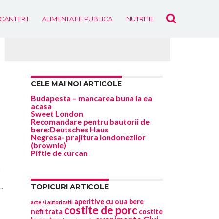
ICANTERII
ALIMENTATIE PUBLICA
NUTRITIE
EVENIMENTE
CELE MAI NOI ARTICOLE
Budapesta – mancarea buna la ea
acasa
Sweet London
Recomandare pentru bautorii de
bere:Deutsches Haus
Negresa- prajitura londonezilor
(brownie)
Piftie de curcan
u
..
TOPICURI ARTICOLE
aperitive cu oua
bere
acte si autorizatii
costite de porc
nefiltrata
costite