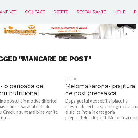
ANT.NET
CONTACT
RETETE
RESTAURANTE
UTILE
P
GGED "MANCARE DE POST"
RETETE
- o perioada de
Melomakarona- prajitura
bru nutritional
de post greceasca
ine postul din motive diferite
Dupa gustul deosebit si placut al
ioase, fie ca Sarabatorile de
acestui desert cu specific grecesc, n
u Craciun sunt mai bine venite
ai zici ca intra in categoria
ra...
preparatelor de post. Melomakarona.