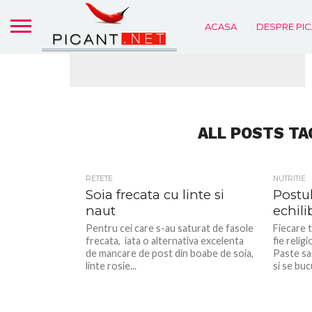
ACASA
DESPRE PIC
ALL POSTS TA
RETETE
NUTRITIE
Soia frecata cu linte si
Postul
naut
echili
Pentru cei care s-au saturat de fasole
Fiecare t
frecata, iata o alternativa excelenta
fie relig
de mancare de post din boabe de soia,
Paste sa
linte rosie...
si se bucu