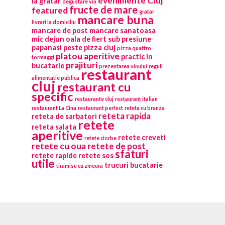
evenimente Cluj
la gratar
degustare vin
fructe de mare
featured
gratar
mancare buna
livrari la domiciliu
mancare de post
mancare sanatoasa
mic dejun
oala de fiert sub presiune
papanasi
peste
pizza cluj
pizza quattro
platou aperitive
practic in
formaggi
prajituri
bucatarie
prezentarea vinului
reguli
restaurant
alimentatie publica
cluj
restaurant cu
specific
restaurante cluj
restaurant italian
restaurant La Cina
restaurant perfect
reteta cu branza
reteta rapida
reteta de sarbatori
retete
reteta salata
aperitive
retete creveti
retete ciorbe
retete cu oua
retete de post
sfaturi
retete rapide
retete sos
utile
trucuri bucatarie
tiramisu cu zmeura