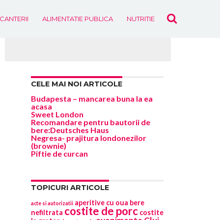
ICANTERII
ALIMENTATIE PUBLICA
NUTRITIE
EVENIMENTE
CELE MAI NOI ARTICOLE
Budapesta – mancarea buna la ea
acasa
Sweet London
Recomandare pentru bautorii de
bere:Deutsches Haus
Negresa- prajitura londonezilor
(brownie)
Piftie de curcan
TOPICURI ARTICOLE
aperitive cu oua
bere
acte si autorizatii
costite de porc
nefiltrata
costite