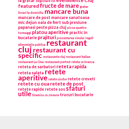
evenimente Cluj
la gratar
degustare vin
fructe de mare
featured
gratar
mancare buna
livrari la domiciliu
mancare de post
mancare sanatoasa
mic dejun
oala de fiert sub presiune
papanasi
peste
pizza cluj
pizza quattro
platou aperitive
practic in
formaggi
prajituri
bucatarie
prezentarea vinului
reguli
restaurant
alimentatie publica
cluj
restaurant cu
specific
restaurante cluj
restaurant italian
restaurant La Cina
restaurant perfect
reteta cu branza
reteta rapida
reteta de sarbatori
retete
reteta salata
aperitive
retete creveti
retete ciorbe
retete cu oua
retete de post
sfaturi
retete rapide
retete sos
utile
trucuri bucatarie
tiramisu cu zmeura