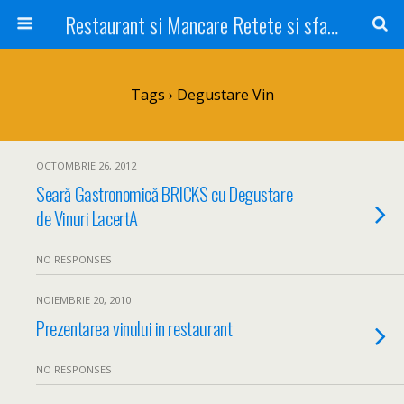
Restaurant si Mancare Retete si sfaturi Picant bun si rapid
Tags › Degustare Vin
OCTOMBRIE 26, 2012
Seară Gastronomică BRICKS cu Degustare
de Vinuri LacertA
NO RESPONSES
NOIEMBRIE 20, 2010
Prezentarea vinului in restaurant
NO RESPONSES