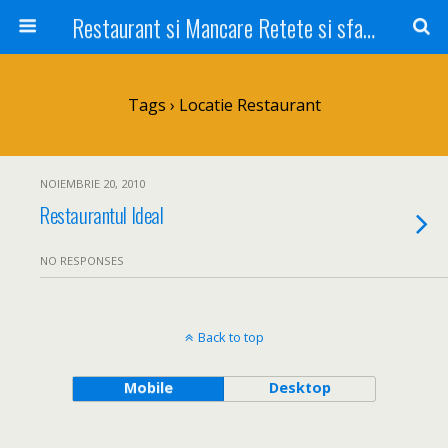
Restaurant si Mancare Retete si sfaturi Picant bun si rapid
Tags › Locatie Restaurant
NOIEMBRIE 20, 2010
Restaurantul Ideal
NO RESPONSES
Back to top
Mobile
Desktop