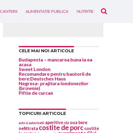
ICANTERII
ALIMENTATIE PUBLICA
NUTRITIE
EVENIMENTE
CELE MAI NOI ARTICOLE
Budapesta – mancarea buna la ea
acasa
Sweet London
Recomandare pentru bautorii de
bere:Deutsches Haus
Negresa- prajitura londonezilor
(brownie)
Piftie de curcan
TOPICURI ARTICOLE
aperitive cu oua
bere
acte si autorizatii
costite de porc
nefiltrata
costite