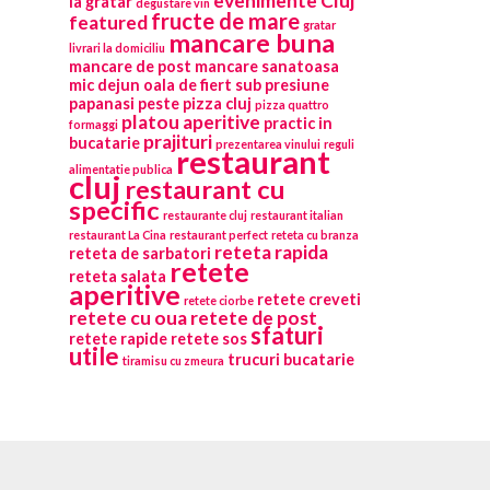
evenimente Cluj
la gratar
degustare vin
fructe de mare
featured
gratar
mancare buna
livrari la domiciliu
mancare de post
mancare sanatoasa
mic dejun
oala de fiert sub presiune
papanasi
peste
pizza cluj
pizza quattro
platou aperitive
practic in
formaggi
prajituri
bucatarie
prezentarea vinului
reguli
restaurant
alimentatie publica
cluj
restaurant cu
specific
restaurante cluj
restaurant italian
restaurant La Cina
restaurant perfect
reteta cu branza
reteta rapida
reteta de sarbatori
retete
reteta salata
aperitive
retete creveti
retete ciorbe
retete cu oua
retete de post
sfaturi
retete rapide
retete sos
utile
trucuri bucatarie
tiramisu cu zmeura