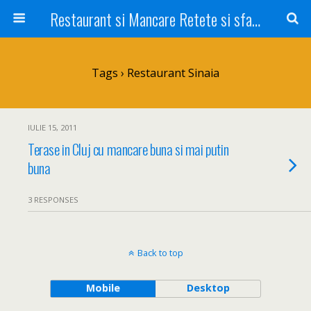
Restaurant si Mancare Retete si sfaturi Picant bun si rapid
Tags › Restaurant Sinaia
IULIE 15, 2011
Terase in Cluj cu mancare buna si mai putin
buna
3 RESPONSES
Back to top
Mobile
Desktop