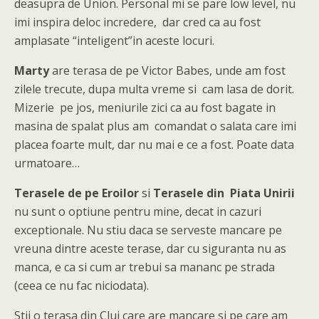
deasupra de Union. Personal mi se pare low level, nu
imi inspira deloc incredere, dar cred ca au fost
amplasate “inteligent”in aceste locuri.
Marty
are terasa de pe Victor Babes, unde am fost
zilele trecute, dupa multa vreme si cam lasa de dorit.
Mizerie pe jos, meniurile zici ca au fost bagate in
masina de spalat plus am comandat o salata care imi
placea foarte mult, dar nu mai e ce a fost. Poate data
urmatoare…
Terasele de pe Eroilor
si
Terasele din Piata Unirii
nu sunt o optiune pentru mine, decat in cazuri
exceptionale. Nu stiu daca se serveste mancare pe
vreuna dintre aceste terase, dar cu siguranta nu as
manca, e ca si cum ar trebui sa mananc pe strada
(ceea ce nu fac niciodata).
Stii o terasa din Cluj care are mancare si pe care am