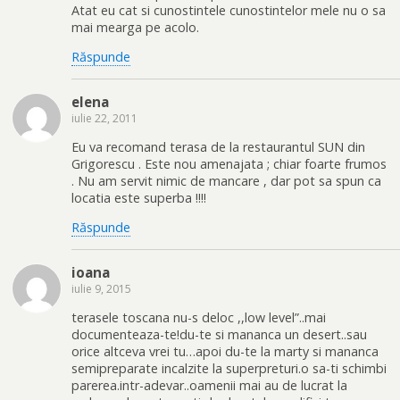
Atat eu cat si cunostintele cunostintelor mele nu o sa
mai mearga pe acolo.
Răspunde
elena
iulie 22, 2011
Eu va recomand terasa de la restaurantul SUN din
Grigorescu . Este nou amenajata ; chiar foarte frumos
. Nu am servit nimic de mancare , dar pot sa spun ca
locatia este superba !!!!
Răspunde
ioana
iulie 9, 2015
terasele toscana nu-s deloc ,,low level”..mai
documenteaza-te!du-te si mananca un desert..sau
orice altceva vrei tu…apoi du-te la marty si mananca
semipreparate incalzite la superpreturi.o sa-ti schimbi
parerea.intr-adevar..oamenii mai au de lucrat la