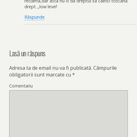
reclama,dar asta nu-ti da dreptul sa califici toscana
drept ,,low level’
Răspunde
Lasă un răspuns
Adresa ta de email nu va fi publicată.
Câmpurile
obligatorii sunt marcate cu
*
Comentariu