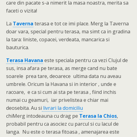
care din pacate s-a nimerit la masa noastra, merita sa
faceti o vizita!
La
Taverna
terasa e tot ce imi place. Merg la Taverna
doar vara, special pentru terasa, ma simt ca in gradina
la tara: liniste, copacei, verdeata, mancarica si
bauturica.
Terasa Havana
este speciala pentru ca vezi Clujul de
sus, insa afara pe terasa, as merge cand nu bate
soarele prea tare, deoarece ultima data nu aveau
umbrele. Oricum la Havana si in interior , unde e
racoare, e ca si cum ai sta pe terasa , fiind inchis
numai cu geamuri, iar privelistea e chiar mai
deosebita. Au si
livrari la domiciliu
chiMerg intodeauna cu drag pe
Terasa la Chios
,
probabil pentru ca asociez cu parcul si cu lacul de
langa. Nu este o terasa fitoasa , amenajarea este