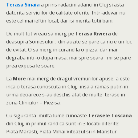
Terasa Sinaia
a prins radacini adanci in Cluj si asta
datorita serviciilor de calitate oferite. Intr-adevar nu
este cel mai ieftin local, dar isi merita totii bani.
De mult tot vreau sa merg pe
Terasa Riviera
de
deasupra Somesului , din auzite se pare ca nu e un loc
de evitat. O sa merg in curand la o pizza, dar mai
degraba intr-o dupa masa, mai spre seara , mi se pare
prea expusa le soare.
La
More
mai merg de dragul vremurilor apuse, a este
inca o terasa cunoscuta in Cluj, insa a ramas putin in
urma deoarece s-au deschis atat de multe terase in
zona Clinicilor – Piezisa.
Cu siguranta multa lume cunoaste
Terasele Toscana
din Cluj, in primul rand ca sunt in 3 locatii diferite:
Piata Marasti, Piata Mihai Viteazul si in Manstur