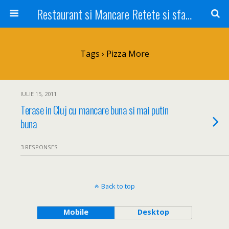
Restaurant si Mancare Retete si sfaturi Picant bun si rapid
Tags › Pizza More
IULIE 15, 2011
Terase in Cluj cu mancare buna si mai putin
buna
3 RESPONSES
Back to top
Mobile
Desktop