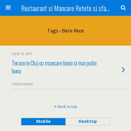
Restaurant si Mancare Retete si sfaturi Picant bun si rapid
Tags › Bere Rece
IULIE 15, 2011
Terase in Cluj cu mancare buna si mai putin
buna
3 RESPONSES
Back to top
Mobile
Desktop