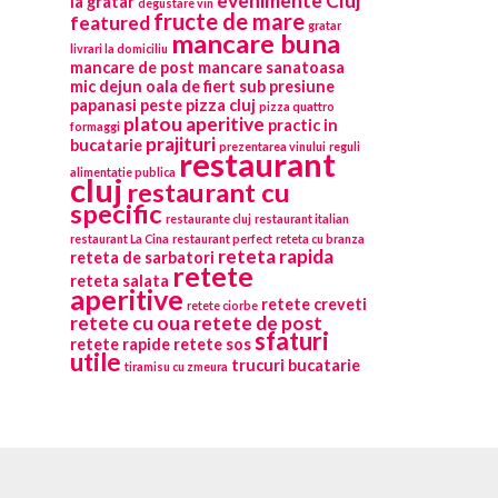
evenimente Cluj
la gratar
degustare vin
fructe de mare
featured
gratar
mancare buna
livrari la domiciliu
mancare de post
mancare sanatoasa
mic dejun
oala de fiert sub presiune
papanasi
peste
pizza cluj
pizza quattro
platou aperitive
practic in
formaggi
prajituri
bucatarie
prezentarea vinului
reguli
restaurant
alimentatie publica
cluj
restaurant cu
specific
restaurante cluj
restaurant italian
restaurant La Cina
restaurant perfect
reteta cu branza
reteta rapida
reteta de sarbatori
retete
reteta salata
aperitive
retete creveti
retete ciorbe
retete cu oua
retete de post
sfaturi
retete rapide
retete sos
utile
trucuri bucatarie
tiramisu cu zmeura