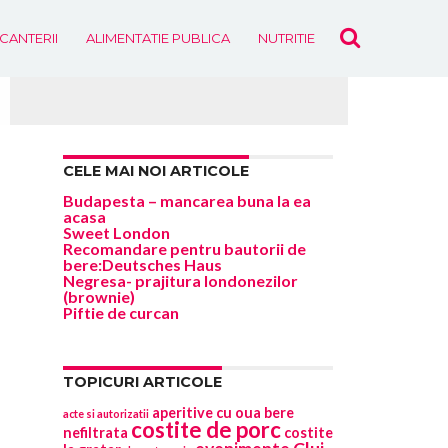
ICANTERII
ALIMENTATIE PUBLICA
NUTRITIE
EVENIMENTE
CELE MAI NOI ARTICOLE
Budapesta – mancarea buna la ea
acasa
Sweet London
Recomandare pentru bautorii de
bere:Deutsches Haus
Negresa- prajitura londonezilor
(brownie)
Piftie de curcan
TOPICURI ARTICOLE
aperitive cu oua
bere
acte si autorizatii
costite de porc
nefiltrata
costite