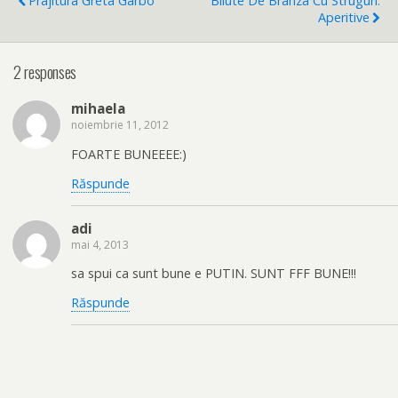
Prajitura Greta Garbo
Bilute De Branza Cu Struguri.
Aperitive
2 responses
mihaela
noiembrie 11, 2012
FOARTE BUNEEEE:)
Răspunde
adi
mai 4, 2013
sa spui ca sunt bune e PUTIN. SUNT FFF BUNE!!!
Răspunde