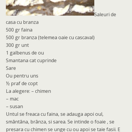
Saleuri de
casa cu branza
500 gr faina
500 gr branza (telemea oaie cu cascaval)
300 gr unt
1 galbenus de ou
Smantana cat cuprinde
Sare
Ou pentru uns
½ praf de copt
La alegere: – chimen
– mac
– susan
Untul se freaca cu faina, se adauga apoi oul,
smântâna, brânza, si sarea. Se intinde o foaie , se
presara cu chimen se unge cu ou apoi se taie fasii. E