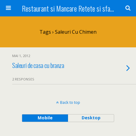
Restaurant si Mancare Retete si sfaturi Picant bun si rapid
Tags › Saleuri Cu Chimen
MAI 1, 2012
Saleuri de casa cu branza
2 RESPONSES
Back to top
Mobile
Desktop