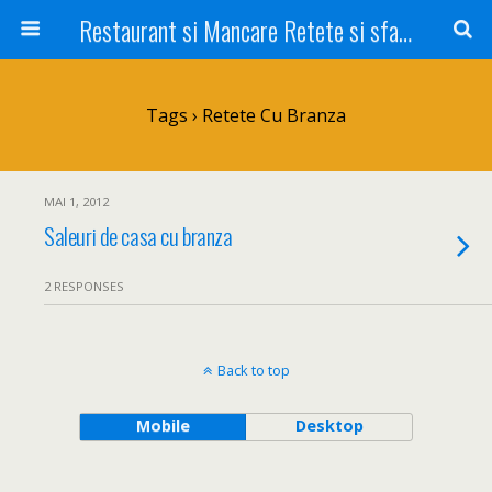
Restaurant si Mancare Retete si sfaturi Picant bun si rapid
Tags › Retete Cu Branza
MAI 1, 2012
Saleuri de casa cu branza
2 RESPONSES
Back to top
Mobile
Desktop