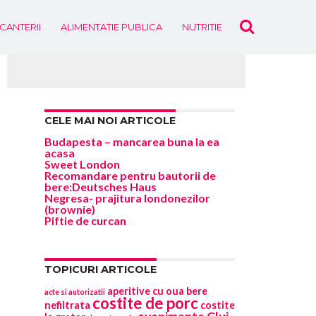
ICANTERII
ALIMENTATIE PUBLICA
NUTRITIE
EVENIMENTE
CELE MAI NOI ARTICOLE
Budapesta – mancarea buna la ea
acasa
Sweet London
Recomandare pentru bautorii de
bere:Deutsches Haus
Negresa- prajitura londonezilor
(brownie)
Piftie de curcan
TOPICURI ARTICOLE
aperitive cu oua
bere
acte si autorizatii
costite de porc
nefiltrata
costite