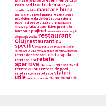
evenimente Cluj
la gratar
degustare vin
fructe de mare
featured
gratar
mancare buna
livrari la domiciliu
mancare de post
mancare sanatoasa
mic dejun
oala de fiert sub presiune
papanasi
peste
pizza cluj
pizza quattro
platou aperitive
practic in
formaggi
prajituri
bucatarie
prezentarea vinului
reguli
restaurant
alimentatie publica
cluj
restaurant cu
specific
restaurante cluj
restaurant italian
restaurant La Cina
restaurant perfect
reteta cu branza
reteta rapida
reteta de sarbatori
retete
reteta salata
aperitive
retete creveti
retete ciorbe
retete cu oua
retete de post
sfaturi
retete rapide
retete sos
utile
trucuri bucatarie
tiramisu cu zmeura