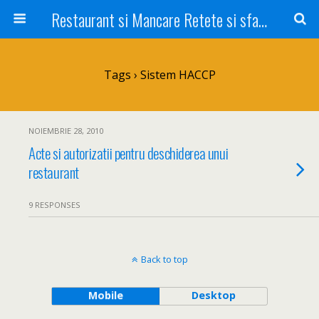
Restaurant si Mancare Retete si sfaturi Picant bun si rapid
Tags › Sistem HACCP
NOIEMBRIE 28, 2010
Acte si autorizatii pentru deschiderea unui
restaurant
9 RESPONSES
Back to top
Mobile
Desktop