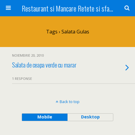
Restaurant si Mancare Retete si sfaturi Picant bun si rapid
Tags › Salata Gulas
NOIEMBRIE 20, 2010
Salata de ceapa verde cu marar
1 RESPONSE
Back to top
Mobile
Desktop