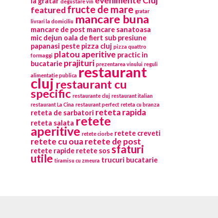
evenimente Cluj
la gratar
degustare vin
fructe de mare
featured
gratar
mancare buna
livrari la domiciliu
mancare de post
mancare sanatoasa
mic dejun
oala de fiert sub presiune
papanasi
peste
pizza cluj
pizza quattro
platou aperitive
practic in
formaggi
prajituri
bucatarie
prezentarea vinului
reguli
restaurant
alimentatie publica
cluj
restaurant cu
specific
restaurante cluj
restaurant italian
restaurant La Cina
restaurant perfect
reteta cu branza
reteta rapida
reteta de sarbatori
retete
reteta salata
aperitive
retete creveti
retete ciorbe
retete cu oua
retete de post
sfaturi
retete rapide
retete sos
utile
trucuri bucatarie
tiramisu cu zmeura