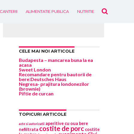
ICANTERII
ALIMENTATIE PUBLICA
NUTRITIE
EVENIMENTE
CELE MAI NOI ARTICOLE
Budapesta – mancarea buna la ea
acasa
Sweet London
Recomandare pentru bautorii de
bere:Deutsches Haus
Negresa- prajitura londonezilor
(brownie)
Piftie de curcan
TOPICURI ARTICOLE
aperitive cu oua
bere
acte si autorizatii
costite de porc
nefiltrata
costite