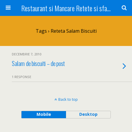
Restaurant si Mancare Retete si sfaturi Picant bun si rapid
Tags › Reteta Salam Biscuiti
DECEMBRIE 7, 2010
Salam de biscuiti – de post
1 RESPONSE
Back to top
Mobile
Desktop