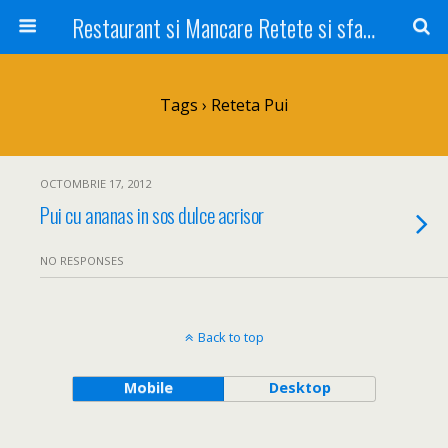
Restaurant si Mancare Retete si sfaturi Picant bun si rapid
Tags › Reteta Pui
OCTOMBRIE 17, 2012
Pui cu ananas in sos dulce acrisor
NO RESPONSES
Back to top
Mobile
Desktop