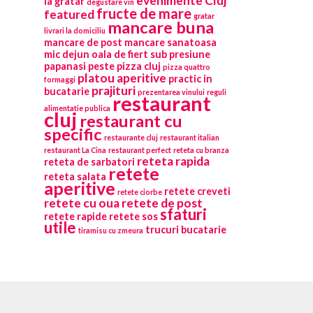
evenimente Cluj
la gratar
degustare vin
fructe de mare
featured
gratar
mancare buna
livrari la domiciliu
mancare de post
mancare sanatoasa
mic dejun
oala de fiert sub presiune
papanasi
peste
pizza cluj
pizza quattro
platou aperitive
practic in
formaggi
prajituri
bucatarie
prezentarea vinului
reguli
restaurant
alimentatie publica
cluj
restaurant cu
specific
restaurante cluj
restaurant italian
restaurant La Cina
restaurant perfect
reteta cu branza
reteta rapida
reteta de sarbatori
retete
reteta salata
aperitive
retete creveti
retete ciorbe
retete cu oua
retete de post
sfaturi
retete rapide
retete sos
utile
trucuri bucatarie
tiramisu cu zmeura