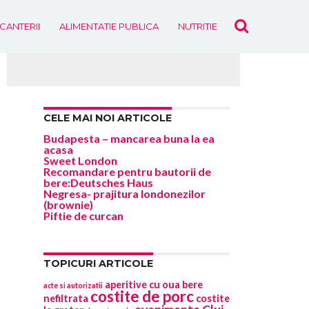
ICANTERII
ALIMENTATIE PUBLICA
NUTRITIE
EVENIMENTE
CELE MAI NOI ARTICOLE
Budapesta – mancarea buna la ea
acasa
Sweet London
Recomandare pentru bautorii de
bere:Deutsches Haus
Negresa- prajitura londonezilor
(brownie)
Piftie de curcan
TOPICURI ARTICOLE
aperitive cu oua
bere
acte si autorizatii
costite de porc
nefiltrata
costite