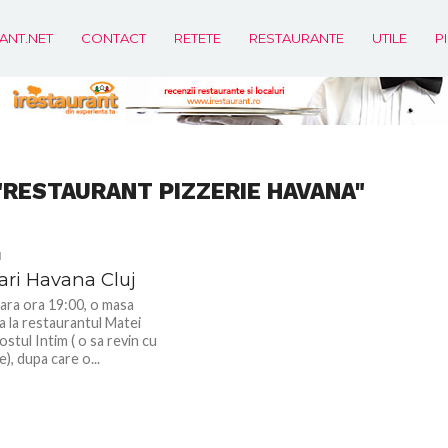
ANT.NET
CONTACT
RETETE
RESTAURANTE
UTILE
P
"RESTAURANT PIZZERIE HAVANA"
I
tari Havana Cluj
eara ora 19:00, o masa
a la restaurantul Matei
ostul Intim ( o sa revin cu
, dupa care o...