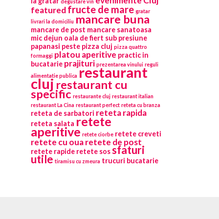
evenimente Cluj
la gratar
degustare vin
fructe de mare
featured
gratar
mancare buna
livrari la domiciliu
mancare de post
mancare sanatoasa
mic dejun
oala de fiert sub presiune
papanasi
peste
pizza cluj
pizza quattro
platou aperitive
practic in
formaggi
prajituri
bucatarie
prezentarea vinului
reguli
restaurant
alimentatie publica
cluj
restaurant cu
specific
restaurante cluj
restaurant italian
restaurant La Cina
restaurant perfect
reteta cu branza
reteta rapida
reteta de sarbatori
retete
reteta salata
aperitive
retete creveti
retete ciorbe
retete cu oua
retete de post
sfaturi
retete rapide
retete sos
utile
trucuri bucatarie
tiramisu cu zmeura