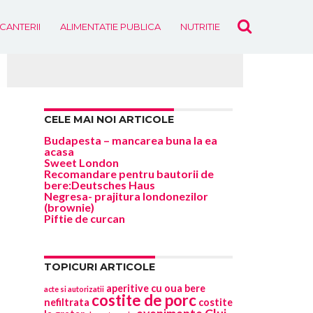
ICANTERII
ALIMENTATIE PUBLICA
NUTRITIE
EVENIMENTE
CELE MAI NOI ARTICOLE
Budapesta – mancarea buna la ea
acasa
Sweet London
Recomandare pentru bautorii de
bere:Deutsches Haus
Negresa- prajitura londonezilor
(brownie)
Piftie de curcan
TOPICURI ARTICOLE
aperitive cu oua
bere
acte si autorizatii
costite de porc
nefiltrata
costite