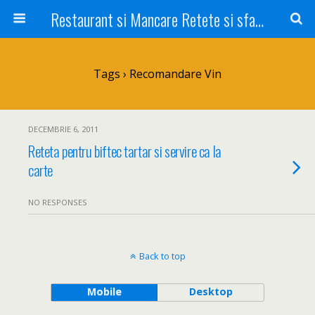
Restaurant si Mancare Retete si sfaturi Picant bun si rapid
Tags › Recomandare Vin
DECEMBRIE 6, 2011
Reteta pentru biftec tartar si servire ca la
carte
NO RESPONSES
Back to top
Mobile
Desktop